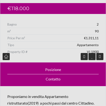
€118.000
Bagno
2
m²
90
Price Per m²
€1.311,11
Tipo
Appartamento
Property ID #
VI 1900
Posizione
Contatto
Proponiamo in vendita Appartamento
ristrutturato(2019) a pochi passi dal centro Cittadino.