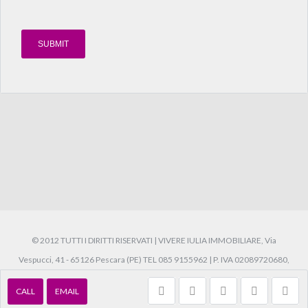
© 2012 TUTTI I DIRITTI RISERVATI | VIVERE IULIA IMMOBILIARE, Via
Vespucci, 41 - 65126 Pescara (PE) TEL 085 9155962 | P. IVA 02089720680,
REA: PE-152823 .
Back to top
CALL
EMAIL