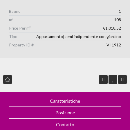
Bagno
1
m²
108
Price Per m²
€1.018,52
Tipo
Appartamento|semi indipendente con giardino
Property ID #
VI 1912
Caratteristiche
Posizione
Contatto