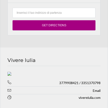
Vivere Iulia
3779908421 / 3351370798
Email
vivereiulia.com