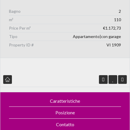
Bagno
2
m²
110
Price Per m²
€1.172,73
Tipo
Appartamento|con garage
Property ID #
VI 1909
Caratteristiche
Posizione
Contatto